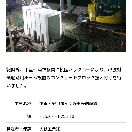
紀勢線、下里～浦神駅間に軌陸バックホーにより、津波対
策避難用ホーム設置のコンクリートブロック据え付けを行
いました。
工事名称
下里・紀伊浦神間降車設備設置
工期
H25.2.2～H25.3.10
発注者・元請
大鉄工業㈱