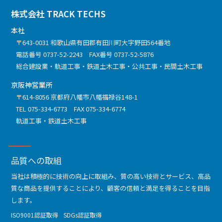
株式会社 TRACK TECHS
本社
〒643-0031 和歌山県有田郡有田川町大字野田564番地
電話番号
0737-52-2243
FAX番号 0737-52-5876
総合建設業
軌道工事
鉄道土木工事
公共工事
民間土木工事
京阪神営業所
〒614-8056 京都府八幡市八幡福禄谷148-1
TEL
075-334-6773
FAX 075-334-6774
軌道工事
鉄道土木工事
品質への取組
当社は積極的に技術の向上に取組み、質の高い技術とサービス、高品
質な商品を提供することにより、顧客の信頼と満足を得ることを目指
します。
ISO9001認証取得
SDGs認証取得