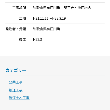
工事場所
和歌山県有田川町 明王寺～徳田地内
工期
H21.11.11～H22.3.19
発注者・元請
和歌山県有田川町
竣工
H22.3
カテゴリー
公共工事
軌道工事
鉄道土木工事