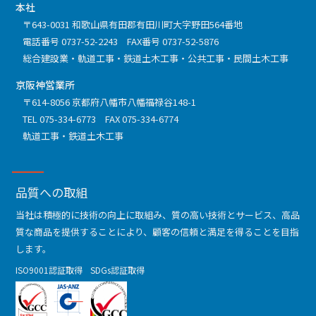
本社
〒643-0031 和歌山県有田郡有田川町大字野田564番地
電話番号
0737-52-2243
FAX番号 0737-52-5876
総合建設業
軌道工事
鉄道土木工事
公共工事
民間土木工事
京阪神営業所
〒614-8056 京都府八幡市八幡福禄谷148-1
TEL
075-334-6773
FAX 075-334-6774
軌道工事
鉄道土木工事
品質への取組
当社は積極的に技術の向上に取組み、質の高い技術とサービス、高品
質な商品を提供することにより、顧客の信頼と満足を得ることを目指
します。
ISO9001認証取得
SDGs認証取得